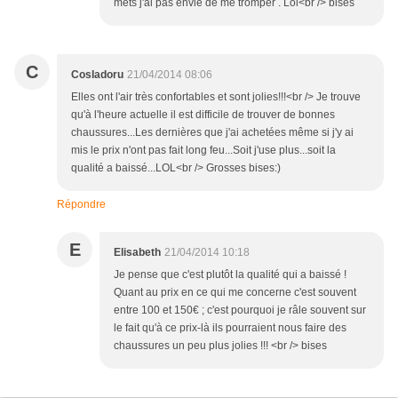
mets j'ai pas envie de me tromper . Lol<br /> bises
C
CosIadoru
21/04/2014 08:06
Elles ont l'air très confortables et sont jolies!!!<br /> Je trouve
qu'à l'heure actuelle il est difficile de trouver de bonnes
chaussures...Les dernières que j'ai achetées même si j'y ai
mis le prix n'ont pas fait long feu...Soit j'use plus...soit la
qualité a baissé...LOL<br /> Grosses bises:)
Répondre
E
Elisabeth
21/04/2014 10:18
Je pense que c'est plutôt la qualité qui a baissé !
Quant au prix en ce qui me concerne c'est souvent
entre 100 et 150€ ; c'est pourquoi je râle souvent sur
le fait qu'à ce prix-là ils pourraient nous faire des
chaussures un peu plus jolies !!! <br /> bises