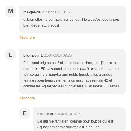
M
ma-ger-de
21/04/2014 10:16
et bien elles ne sont pas mal du tout!!! le tout c'est que tu sois
bien dedans.... bisous!
Répondre
L
Lilou pour L
21/04/2014 08:35
Elles sont originales !!! et la couleur est très jolie, j'adore le
mordoré ;) Effectivement, ce ne doit pas être simple ... comme
tout ce qui hors &quot;grand public&quot; ... les grandes
femmes pour leurs vêtements ou qui chaussent du 42 et +
comme les &quot;petites&quot; et leur 35 et moins :( Bizettes
Répondre
E
Elisabeth
21/04/2014 10:31
Ce qui me fait râler , comme pour tout ce qui est
&quot;hors norme&quot; c'est le peu de