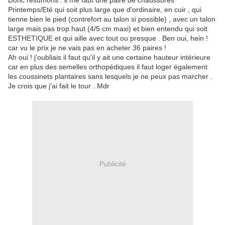
Donc résumons : il me faut une paire de chaussures
Printemps/Eté qui soit plus large que d'ordinaire, en cuir , qui
tienne bien le pied (contrefort au talon si possible) , avec un talon
large mais pas trop haut (4/5 cm maxi) et bien entendu qui soit
ESTHETIQUE et qui aille avec tout ou presque . Ben oui, hein !
car vu le prix je ne vais pas en acheter 36 paires !
Ah oui ! j'oubliais il faut qu'il y ait une certaine hauteur intérieure
car en plus des semelles orthopédiques il faut loger également
les coussinets plantaires sans lesquels je ne peux pas marcher .
Je crois que j'ai fait le tour . Mdr
Publicité