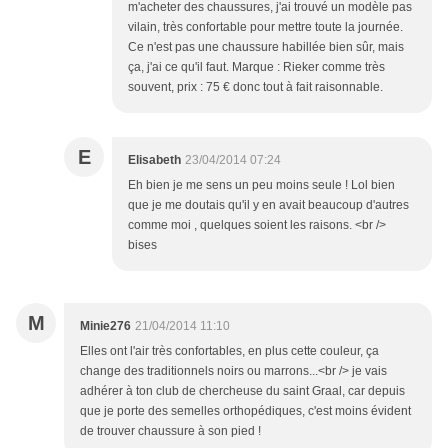
m'acheter des chaussures, j'ai trouvé un modèle pas
vilain, très confortable pour mettre toute la journée.
Ce n'est pas une chaussure habillée bien sûr, mais
ça, j'ai ce qu'il faut. Marque : Rieker comme très
souvent, prix : 75 € donc tout à fait raisonnable.
E
Elisabeth
23/04/2014 07:24
Eh bien je me sens un peu moins seule ! Lol bien
que je me doutais qu'il y en avait beaucoup d'autres
comme moi , quelques soient les raisons. <br />
bises
M
Minie276
21/04/2014 11:10
Elles ont l'air très confortables, en plus cette couleur, ça
change des traditionnels noirs ou marrons...<br /> je vais
adhérer à ton club de chercheuse du saint Graal, car depuis
que je porte des semelles orthopédiques, c'est moins évident
de trouver chaussure à son pied !