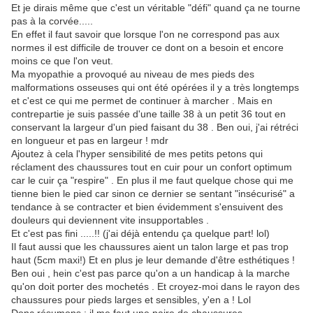
Et je dirais même que c'est un véritable "défi" quand ça ne tourne
pas à la corvée.....
En effet il faut savoir que lorsque l'on ne correspond pas aux
normes il est difficile de trouver ce dont on a besoin et encore
moins ce que l'on veut.
Ma myopathie a provoqué au niveau de mes pieds des
malformations osseuses qui ont été opérées il y a très longtemps
et c'est ce qui me permet de continuer à marcher . Mais en
contrepartie je suis passée d'une taille 38 à un petit 36 tout en
conservant la largeur d'un pied faisant du 38 . Ben oui, j'ai rétréci
en longueur et pas en largeur ! mdr
Ajoutez à cela l'hyper sensibilité de mes petits petons qui
réclament des chaussures tout en cuir pour un confort optimum
car le cuir ça "respire" . En plus il me faut quelque chose qui me
tienne bien le pied car sinon ce dernier se sentant "insécurisé" a
tendance à se contracter et bien évidemment s'ensuivent des
douleurs qui deviennent vite insupportables .
Et c'est pas fini .....!! (j'ai déjà entendu ça quelque part! lol)
Il faut aussi que les chaussures aient un talon large et pas trop
haut (5cm maxi!) Et en plus je leur demande d'être esthétiques !
Ben oui , hein c'est pas parce qu'on a un handicap à la marche
qu'on doit porter des mochetés . Et croyez-moi dans le rayon des
chaussures pour pieds larges et sensibles, y'en a ! Lol