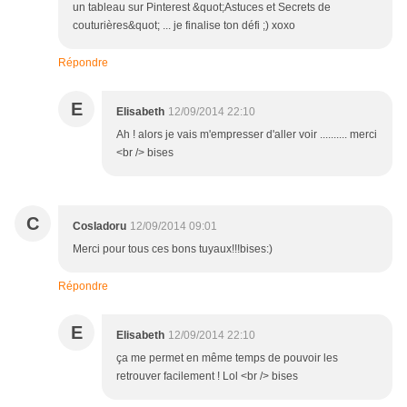
un tableau sur Pinterest &quot;Astuces et Secrets de
couturières&quot; ... je finalise ton défi ;) xoxo
Répondre
E
Elisabeth
12/09/2014 22:10
Ah ! alors je vais m'empresser d'aller voir .......... merci
<br /> bises
C
CosIadoru
12/09/2014 09:01
Merci pour tous ces bons tuyaux!!!bises:)
Répondre
E
Elisabeth
12/09/2014 22:10
ça me permet en même temps de pouvoir les
retrouver facilement ! Lol <br /> bises