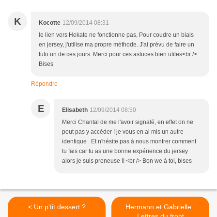
K
Kocotte
12/09/2014 08:31
le lien vers Hekate ne fonctionne pas, Pour coudre un biais
en jersey, j'utilise ma propre méthode. J'ai prévu de faire un
tuto un de ces jours. Merci pour ces astuces bien utiles<br />
Bises
Répondre
E
Elisabeth
12/09/2014 08:50
Merci Chantal de me l'avoir signalé, en effet on ne
peut pas y accéder ! je vous en ai mis un autre
identique . Et n'hésite pas à nous montrer comment
tu fais car tu as une bonne expérience du jersey
alors je suis preneuse !! <br /> Bon we à toi, bises
< Un p'tit dessert ?
Hermann et Gabrielle :
Lettres du front