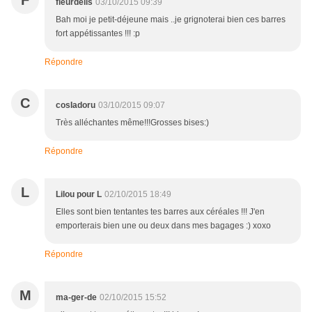
F
fleurdelis
03/10/2015 09:39
Bah moi je petit-déjeune mais ..je grignoterai bien ces barres
fort appétissantes !!! :p
Répondre
C
cosIadoru
03/10/2015 09:07
Très alléchantes même!!!Grosses bises:)
Répondre
L
Lilou pour L
02/10/2015 18:49
Elles sont bien tentantes tes barres aux céréales !!! J'en
emporterais bien une ou deux dans mes bagages :) xoxo
Répondre
M
ma-ger-de
02/10/2015 15:52