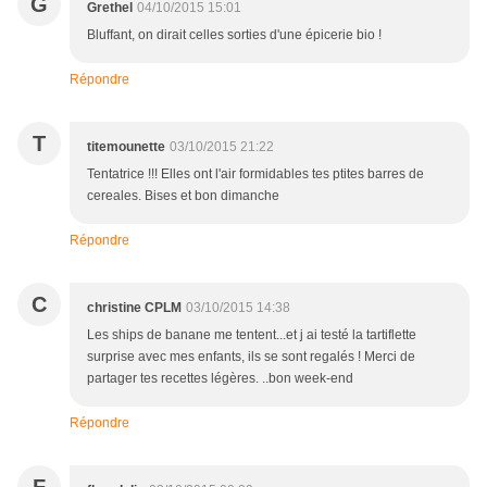
G
Grethel
04/10/2015 15:01
Bluffant, on dirait celles sorties d'une épicerie bio !
Répondre
T
titemounette
03/10/2015 21:22
Tentatrice !!! Elles ont l'air formidables tes ptites barres de
cereales. Bises et bon dimanche
Répondre
C
christine CPLM
03/10/2015 14:38
Les ships de banane me tentent...et j ai testé la tartiflette
surprise avec mes enfants, ils se sont regalés ! Merci de
partager tes recettes légères. ..bon week-end
Répondre