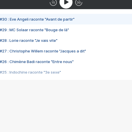
#30 : Eve Angeli raconte "Avant de partir"
#29 : MC Solaar raconte "Bouge de là"
28 : Lorie raconte "Je vais vite"
#27 : Christophe Willem raconte "Jacques a dit"
#26 : Chimène Badi raconte "Entre nous"
#25 : Indochine raconte "3e sexe"
#24 : Zaho raconte "C'est chelou"
#23 : Patrick Bruel raconte "Au café des délices"
#22 : Kyo raconte "Le chemin"
#21 : Nolwenn Leroy raconte "Cassé"
#20 : Patrick Hernandez raconte "Born to be alive"