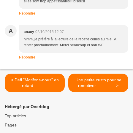
elles sont trop appétissantes!!! bisous!
Répondre
A
anaey
02/10/2015 12:07
Mmm, je préfère à la lecture de la recette celles au miel. A
tenter prochainement. Merci beaucoup et bon WE
Répondre
< Défi "Motifons-nous" en
Une petite custo pour se
retard ...........
remotiver ............... >
Hébergé par Overblog
Top articles
Pages