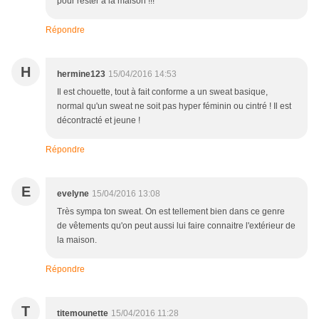
pour rester à la maison !!!
Répondre
H
hermine123
15/04/2016 14:53
Il est chouette, tout à fait conforme a un sweat basique,
normal qu'un sweat ne soit pas hyper féminin ou cintré ! Il est
décontracté et jeune !
Répondre
E
evelyne
15/04/2016 13:08
Très sympa ton sweat. On est tellement bien dans ce genre
de vêtements qu'on peut aussi lui faire connaitre l'extérieur de
la maison.
Répondre
T
titemounette
15/04/2016 11:28