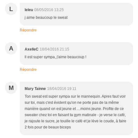
L
leleu
08/05/2016 13:25
j aime beaucoup le sweat
Répondre
A
AxelleC
18/04/2016 21:15
ll est super sympa, j'aime beaucoup !
Répondre
M
Mary Tainne
18/04/2016 19:11
Ton sweat est super sympa sur le mannequin. Apres faut voir
sur toi, mais c'est évident qu'on ne porte pas de la même
manière quand on est jeune et ....moins jeune. Profite de ce
sweater chez toi en faisant ta gym matinale - je verse le café,
je rajoute le sucre, je touille le café et je lève le coude, à faire
2 fois pour de beaux biceps