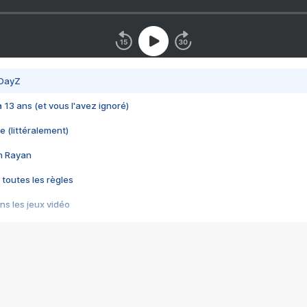
 DayZ
 a 13 ans (et vous l'avez ignoré)
e (littéralement)
im Rayan
 toutes les règles
s les jeux vidéo
us choquant de Rockstar ? - Le scandale BULLY
e plus moche de Steam
du RÊVE tourne au CAUCHEMAR
pendant 8 heures