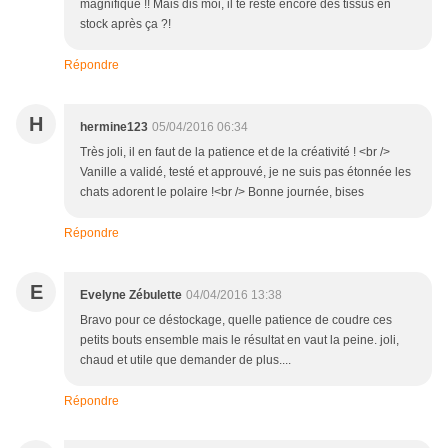
magnifique !! Mais dis moi, il te reste encore des tissus en
stock après ça ?!
Répondre
H
hermine123
05/04/2016 06:34
Très joli, il en faut de la patience et de la créativité ! <br />
Vanille a validé, testé et approuvé, je ne suis pas étonnée les
chats adorent le polaire !<br /> Bonne journée, bises
Répondre
E
Evelyne Zébulette
04/04/2016 13:38
Bravo pour ce déstockage, quelle patience de coudre ces
petits bouts ensemble mais le résultat en vaut la peine. joli,
chaud et utile que demander de plus....
Répondre