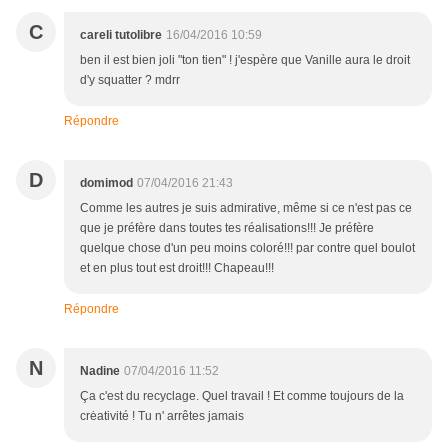
C
careli tutolibre
16/04/2016 10:59
ben il est bien joli "ton tien" ! j'espère que Vanille aura le droit
d'y squatter ? mdrr
Répondre
D
domimod
07/04/2016 21:43
Comme les autres je suis admirative, même si ce n'est pas ce
que je préfère dans toutes tes réalisations!!! Je préfère
quelque chose d'un peu moins coloré!!! par contre quel boulot
et en plus tout est droit!!! Chapeau!!!
Répondre
N
Nadine
07/04/2016 11:52
Ça c'est du recyclage. Quel travail ! Et comme toujours de la
crėativité ! Tu n' arrêtes jamais