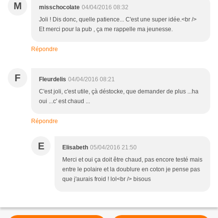
M
misschocolate
04/04/2016 08:32
Joli ! Dis donc, quelle patience... C'est une super idée.<br />
Et merci pour la pub , ça me rappelle ma jeunesse.
Répondre
F
Fleurdelis
04/04/2016 08:21
C'est joli, c'est utile, çà déstocke, que demander de plus ...ha
oui ...c' est chaud ...
Répondre
E
Elisabeth
05/04/2016 21:50
Merci et oui ça doit être chaud, pas encore testé mais
entre le polaire et la doublure en coton je pense pas
que j'aurais froid ! lol<br /> bisous