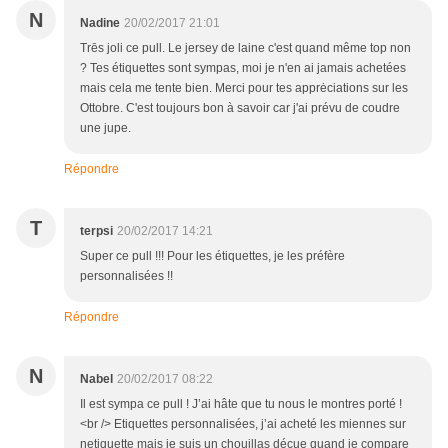
N
Nadine
20/02/2017 21:01
Trēs joli ce pull. Le jersey de laine c'est quand même top non
? Tes étiquettes sont sympas, moi je n'en ai jamais achetées
mais cela me tente bien. Merci pour tes apprėciations sur les
Ottobre. C'est toujours bon à savoir car j'ai prévu de coudre
une jupe.
Répondre
T
terpsi
20/02/2017 14:21
Super ce pull !!! Pour les étiquettes, je les préfère
personnalisées !!
Répondre
N
Nabel
20/02/2017 08:22
Il est sympa ce pull ! J’ai hâte que tu nous le montres porté !
<br /> Etiquettes personnalisées, j’ai acheté les miennes sur
netiquette mais je suis un chouillas déçue quand je compare