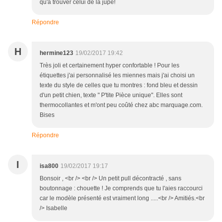
qu'à trouver celui de la jupe!
Répondre
H
hermine123
19/02/2017 19:42
Très joli et certainement hyper confortable ! Pour les
étiquettes j'ai personnalisé les miennes mais j'ai choisi un
texte du style de celles que tu montres : fond bleu et dessin
d'un petit chien, texte " P'tite Pièce unique". Elles sont
thermocollantes et m'ont peu coûté chez abc marquage.com.
Bises
Répondre
I
isa800
19/02/2017 19:17
Bonsoir , <br /> <br /> Un petit pull décontracté , sans
boutonnage : chouette ! Je comprends que tu l'aies raccourci
car le modèle présenté est vraiment long .....<br /> Amitiés.<br
/> Isabelle