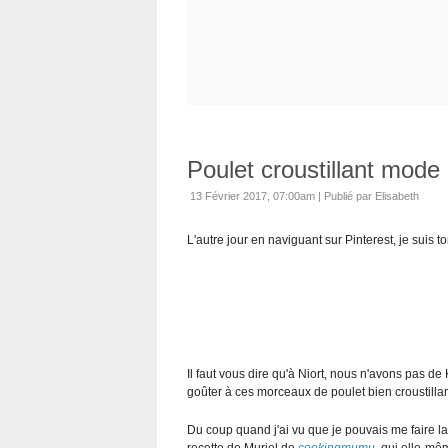
Poulet croustillant mod
13 Février 2017, 07:00am
|
Publié par Elisabeth
L'autre jour en naviguant sur Pinterest, je suis 
Il faut vous dire qu'à Niort, nous n'avons pas de
goûter à ces morceaux de poulet bien croustillant
Du coup quand j'ai vu que je pouvais me faire la
recette de Muriel de
cookingmumu
qui elle-mêm