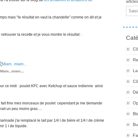
article
Email
mps mais "le résultat en vaut la chandelle" comme on dit et je
'y retrouver la recette et je vous montre le résultat :
Caté
Cô
Re
La
Miam...miam....
Cô
 pour ce midi : poulet KFC avec Ketchup et sauce indienne ainsi
Dé
Op
j'ai fait frire mes morceaux de poulet cependant je me demande
erait un peu moins gras.....
Bl
rinade j'ai remplacé le lait par 1/4 l de bière et 1/4 l de crème
Bu
ir 1 l de liquide.
Fa