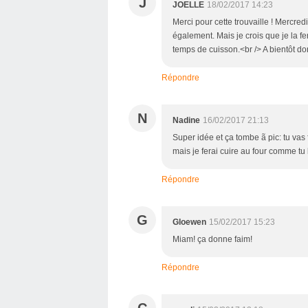
J
JOELLE
18/02/2017 14:23
Merci pour cette trouvaille ! Mercred
également. Mais je crois que je la f
temps de cuisson.<br /> A bientôt donc.
Répondre
N
Nadine
16/02/2017 21:13
Super idée et ça tombe ã pic: tu vas
mais je ferai cuire au four comme tu
Répondre
G
Gloewen
15/02/2017 15:23
Miam! ça donne faim!
Répondre
C