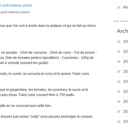
Ph
petit plateau-plaisir
e que l'on voit à droite dans le plateau et qui se fait au micro-
Arch
20
20
 en poudre - 15ml de curcuma - 25ml de curry - 7ml de poivre -
 (ou 1bte de tomates pelées égouttées) - 2 pommes - 100g de
20
el à volonté (suivant les goûts)
20
ile, le cumin, le curcuma,le curry et le poivre. Faire cuire
20
que le gingembre, les tomates, les pommes, le sucre et le
20
 peu d'eau. Faire cuire couvert 9mn à 750 watts.
20
tts en ne couvrant pas cette fois.
20
a trouvez pas assez "cuite" vous pouvez prolonger la cuisson
20