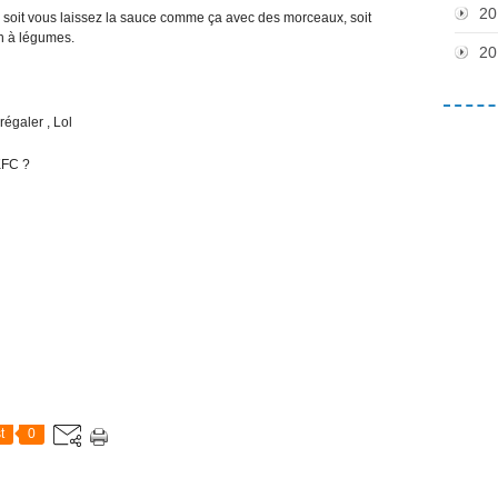
20
: soit vous laissez la sauce comme ça avec des morceaux, soit
n à légumes.
20
régaler , Lol
 KFC ?
t
0