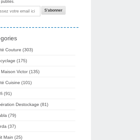
s publiés.
gories
té Couture
(303)
cyclage
(175)
 Maison Victor
(135)
té Cuisine
(101)
fi
(91)
ération Destockage
(81)
abla
(79)
rda
(37)
it Main
(25)