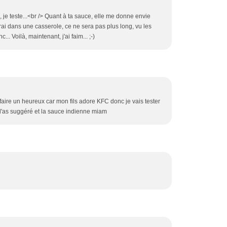
i, je teste...<br /> Quant à ta sauce, elle me donne envie
erai dans une casserole, ce ne sera pas plus long, vu les
.. Voilà, maintenant, j'ai faim... ;-)
 faire un heureux car mon fils adore KFC donc je vais tester
 l'as suggéré et la sauce indienne miam