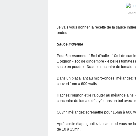
mon 
Je vais vous donner la recette de la sauce indienn
ondes.
Sauce Indienne
Pour 6 personnes : 15ml d'huile - 10ml de cumin
1 oignon - 1cc de gingembre - 4 belles tomates
sucre en poudre - 3cc de concentré de tomate - s
Dans un plat allant au micro-ondes, mélangez l'hu
couvert 1mn à 600 watts.
Hachez l'oignon et le rajouter au mélange ainsi 
concentré de tomate délayé dans un bol avec un
Ouvrir, mélangez et remettre pour 15mn à 600 wa
Après cette étape gouttez la sauce, si vous ne l
de 10 à 15mn.