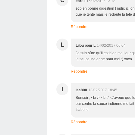
careli
15/02/2017 13:18
et bien bonne digestion ! mdrr, ici on 
que je tente mais je redoute la têt
Répondre
L
Lilou pour L
14/02/2017 06:04
Je suis sûre qu'il est bien meilleur q
la sauce Indienne pour moi :) xoxo
Répondre
I
isa800
13/02/2017 18:45
Bonsoir , <br /> <br /> J'avoue que l
par contre la sauce indienne me fait "
Isabelle
Répondre