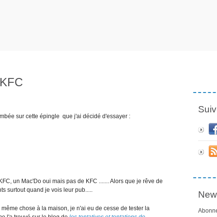
e KFC
Suiv
tombée sur cette épingle que j'ai décidé d'essayer :
 KFC, un Mac'Do oui mais pas de KFC ....... Alors que je rêve de
s surtout quand je vois leur pub.....
News
 même chose à la maison, je n'ai eu de cesse de tester la
Abonne
e l'a trouvé sur le blog de
les tentatives et tentations de