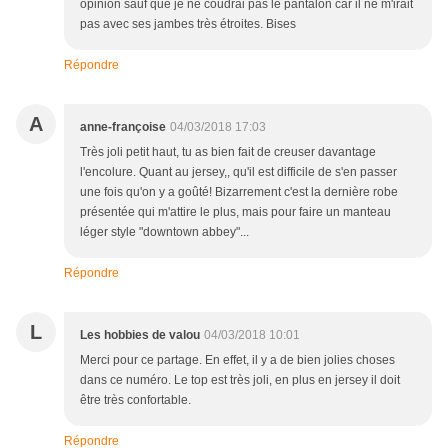
opinion sauf que je ne coudrai pas le pantalon car il ne m'irait
pas avec ses jambes très étroites. Bises
Répondre
A
anne-françoise
04/03/2018 17:03
Très joli petit haut, tu as bien fait de creuser davantage
l'encolure. Quant au jersey,, qu'il est difficile de s'en passer
une fois qu'on y a goûté! Bizarrement c'est la dernière robe
présentée qui m'attire le plus, mais pour faire un manteau
léger style "downtown abbey"...
Répondre
L
Les hobbies de valou
04/03/2018 10:01
Merci pour ce partage. En effet, il y a de bien jolies choses
dans ce numéro. Le top est très joli, en plus en jersey il doit
être très confortable.
Répondre