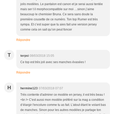
jolis modèles. Le pantalon est canon et je serai aussi tentée
mais ser t il morphocompatible sur moi ....sinon j’aime
beaucoup le chemisier Bruna. Ce sera sans doute la
première cousette de ce numéro. Ton top Rumer est très
sympa. Et c’est super que tu aies fait une version jersey
comme cela on sait qu’on peut foncer
Répondre
T
terpsi
08/03/2018 15:05
Ce top est très joli avec ses manches évasées !
Répondre
H
hermine123
07/03/2018 07:07
Très contente d'admirer ce modèle en jersey, il est très beau !
<br /> C'est aussi mon modèle préféré sur la mag a condition
d’élargir l'encolure comme tu as fait. L'atout étant le volant bas
de manches. Sinon pour les autres modèles je partage ton