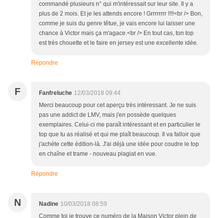
commandé plusieurs n° qui m'intéressait sur leur site. Il y a
plus de 2 mois. Et je les attends encore ! Grrrrrrrr !!!!<br /> Bon,
comme je suis du genre têtue, je vais encore lui laisser une
chance à Victor mais ça m'agace.<br /> En tout cas, ton top
est très chouette et le faire en jersey est une excellente idée.
Répondre
F
Fanfreluche
12/03/2018 09:44
Merci beaucoup pour cet aperçu très intéressant. Je ne suis
pas une addict de LMV, mais j'en possède quelques
exemplaires. Celui-ci me paraît intéressant et en particulier le
top que tu as réalisé et qui me plaît beaucoup. Il va falloir que
j'achète cette édition-là. J'ai déjà une idée pour coudre le top
en chaîne et trame - nouveau plagiat en vue.
Répondre
N
Nadine
10/03/2018 08:59
Comme toi je trouve ce numéro de la Maison Victor plein de