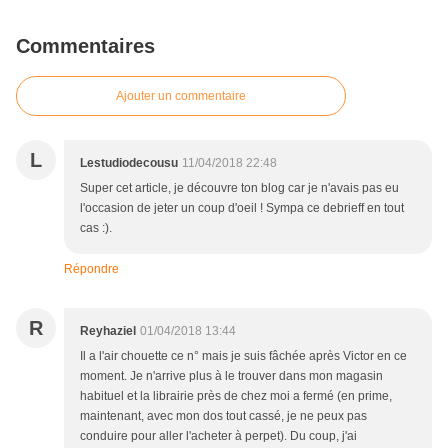
Commentaires
Ajouter un commentaire
L
Lestudiodecousu
11/04/2018 22:48
Super cet article, je découvre ton blog car je n'avais pas eu
l'occasion de jeter un coup d'oeil ! Sympa ce debrieff en tout
cas :).
Répondre
R
Reyhaziel
01/04/2018 13:44
Il a l'air chouette ce n° mais je suis fâchée après Victor en ce
moment. Je n'arrive plus à le trouver dans mon magasin
habituel et la librairie près de chez moi a fermé (en prime,
maintenant, avec mon dos tout cassé, je ne peux pas
conduire pour aller l'acheter à perpet). Du coup, j'ai