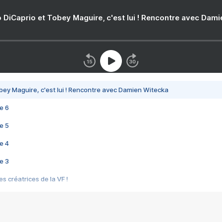
 DiCaprio et Tobey Maguire, c'est lui ! Rencontre avec Dam
bey Maguire, c'est lui ! Rencontre avec Damien Witecka
e 6
e 5
e 4
e 3
s créatrices de la VF !
e 2
e 1