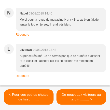
N
Nabel
03/03/2018 14:40
Merci pour la revue du magazine !<br /> Et tu as bien fait de
tenter le top en jersey, il rend très bien.
Répondre
L
Lilysews
02/03/2018 23:48
Super ce résumé. Je ne savais pas que ce numéro était sorti
et je vais filer l’acheter car tes sélections me mettent en
appétit!
Répondre
< Pour vos petites chutes
De nouveaux visiteurs au
de tissu.........
jardin ......... >