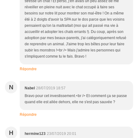
stresse un chat ! Et perso, j'en avais un peu assez de me
réveiller en pleine nuit avec le chat occupé à faire ses
besoins sur notre lit pour montrer son mal-être ! On a même
été à 2 doigts d'avoir la SPA sur le dos parce que les voisins
pensaient qu'on la maltraitait (moi qui ait passé ma vie à
accueillir et adopter les chats errants !). Du coup, après son
adoption par mes beaux-parents, j'ai catégoriquement refusé
de reprendre un animal. J'aime trop les bêtes pour leur faire
subir les monstros !<br /> Mais j'admire les personnes qui
s'impliquent comme tu le fais. Bravo !
Répondre
N
Nabel
28/07/2019 18:57
Bravo pour cet investissement.<br /> Et comment ça se passe
quand elle est allée dehors, elle ne s'est pas sauvée ?
Répondre
H
hermine123
23/07/2019 20:01