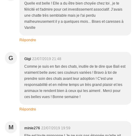
Quelle est belle ! Elle a du être bien choyée chez toi , je te
félicité et t'admire pour cet investissement associatif. J’avais
une chatte très semblable mais je l'ai perdu
malheureusement il y a quelques mois... Bises et caresses à
Vanille
Répondre
G
Gigi
22/07/2019 21:48
Comme je suis en fan des chats, inutile de te dire que Bali est
vraiment belle avec ses couleurs variées ! Bravo à toi de
prendre soin des chats avant leur adoption ! C'est une
responsabilité et en même temps un très grand plaisir et les
animaux le rendent bien à ceux qui les aiment . Merci pour
ces belles vues ! Bonne semaine !
Répondre
M
minie276
22/07/2019 19:59
Elle est toute mignonne ! Je ne suis pas étonnée qu'elle ait