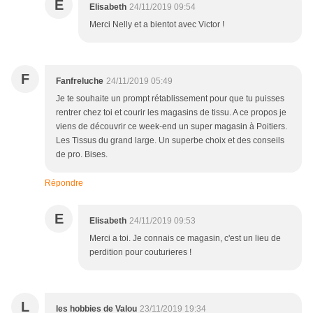
E
Elisabeth
24/11/2019 09:54
Merci Nelly et a bientot avec Victor !
F
Fanfreluche
24/11/2019 05:49
Je te souhaite un prompt rétablissement pour que tu puisses
rentrer chez toi et courir les magasins de tissu. A ce propos je
viens de découvrir ce week-end un super magasin à Poitiers.
Les Tissus du grand large. Un superbe choix et des conseils
de pro. Bises.
Répondre
E
Elisabeth
24/11/2019 09:53
Merci a toi. Je connais ce magasin, c'est un lieu de
perdition pour couturieres !
L
les hobbies de Valou
23/11/2019 19:34