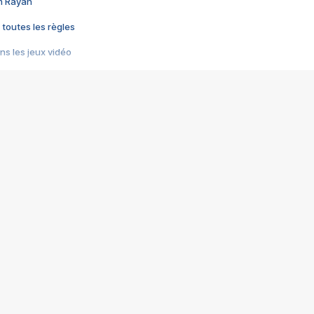
im Rayan
 toutes les règles
s les jeux vidéo
us choquant de Rockstar ? - Le scandale BULLY
e plus moche de Steam
du RÊVE tourne au CAUCHEMAR
pendant 8 heures
it… à tort
umiliés par un jeu vidéo
ire - Final Fantasy 8
ti un empire - Age of Empires
story DOFUS
tard, il crée l'un des pires jeux de tous les temps, MindsEye.