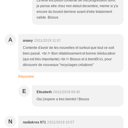
La kine est plutot contente de ma progression donc
je pense etre chez moi debut decembre, meme si y'a
encore du boulot derriere avant d'etre totalement
valide. Bisous
A
anaey
23/11/2019 11:07
Contente d'avoir de tes nouvelles et surtout que tout ce soit
bien passé. <br /> Bon rétablissement et bonne rééducation
(qui est très importante).<br /> Bisous et à bientôt ici, pour
découvrir de nouveaux "recyclages créations"
Répondre
E
Elisabeth
24/11/2019 09:40
Oui j'espere a tres bientot ! Bisous
N
nadiakrea 971
23/11/2019 10:57