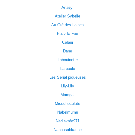
Anaey
Atelier Sybelle
Au Gré des Laines
Buzz la Fée
Célani
Dane
Labouinotte
La poule
Les Serial piqueuses
Lily-Lily
Mamgal
Misschocolate
Nabelmumu
Nadiakréa971
Nanousabkarine