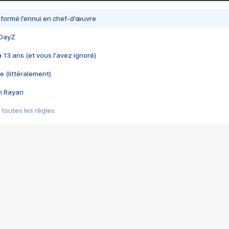
nsformé l’ennui en chef-d’œuvre
 DayZ
 a 13 ans (et vous l'avez ignoré)
e (littéralement)
im Rayan
 toutes les règles
s les jeux vidéo
us choquant de Rockstar ? - Le scandale BULLY
e plus moche de Steam
du RÊVE tourne au CAUCHEMAR
pendant 8 heures
it… à tort