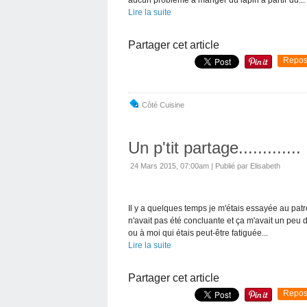
Lire la suite
Partager cet article
Repos
Côté Cuisine
Un p'tit partage.............
24 Mars 2015, 07:00am
|
Publié par Elisabeth
Il y a quelques temps je m'étais essayée au pat
n'avait pas été concluante et ça m'avait un peu d
ou à moi qui étais peut-être fatiguée...
Lire la suite
Partager cet article
Repos