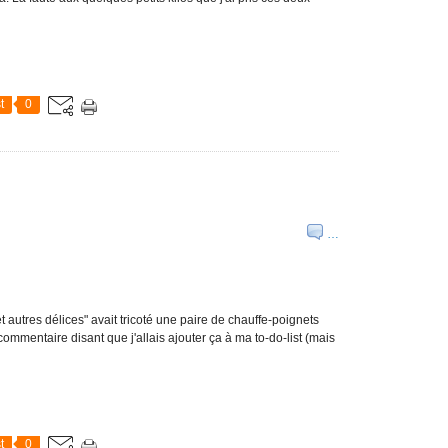
t
0
…
et autres délices" avait tricoté une paire de chauffe-poignets
 commentaire disant que j'allais ajouter ça à ma to-do-list (mais
t
0