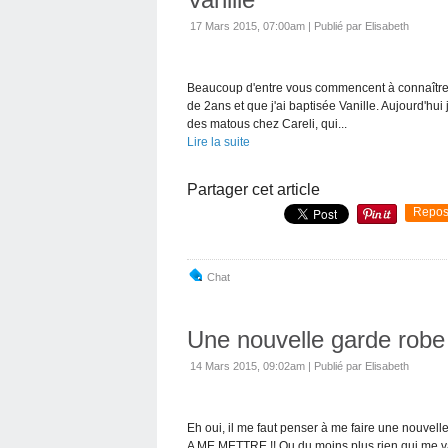
17 Mars 2015, 07:00am
|
Publié par Elisabeth
Beaucoup d'entre vous commencent à connaître cet
de 2ans et que j'ai baptisée Vanille. Aujourd'hui
des matous chez Careli, qui...
Lire la suite
Partager cet article
Repos
Chat
Une nouvelle garde robe
14 Mars 2015, 09:02am
|
Publié par Elisabeth
Eh oui, il me faut penser à me faire une nouvell
A ME METTRE !! Ou du moins plus rien qui me va.