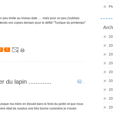
Ph
n peu limite au niveau date ..... mais pour un peu j'oubliais
'attends vos copies demain pour le défilé "Tunique du printemps"
Arch
20
20
t
0
20
20
20
du lapin .............
20
…
20
20
uisque ma mère en élevait dans le fond du jardin et que nous
20
 était de surplus une très bonne cuisinière je n'avais