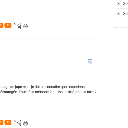
20
20
t
0
…
ronage de jupe mais je dois reconnaître que l'expérience
écouragée. Faute à la méthode ? au tissu utilisé pour la toile ?
t
0