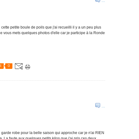
…
te petite boule de poils que j'ai recueilli il y a un peu plus
 je vous mets quelques photos d'elle car je participe à la Ronde
t
0
…
e garde robe pour la belle saison qui approche car je n'ai RIEN
 La faute aux quelques petits kilos que j'ai pris ces deux