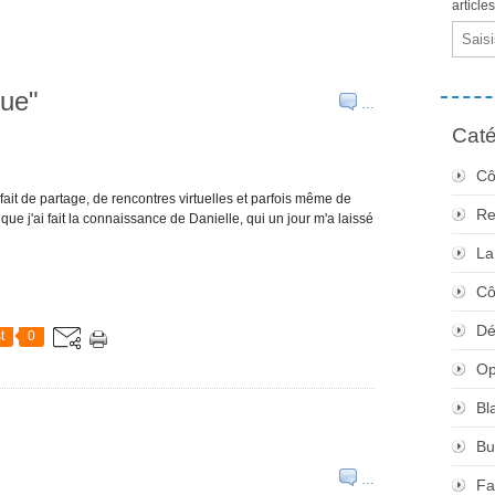
article
Email
que"
…
Caté
Cô
fait de partage, de rencontres virtuelles et parfois même de
Re
que j'ai fait la connaissance de Danielle, qui un jour m'a laissé
La
Cô
Dé
t
0
Op
Bl
Bu
…
Fa