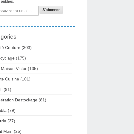
s publiés.
gories
té Couture
(303)
cyclage
(175)
 Maison Victor
(135)
té Cuisine
(101)
fi
(91)
ération Destockage
(81)
abla
(79)
rda
(37)
it Main
(25)