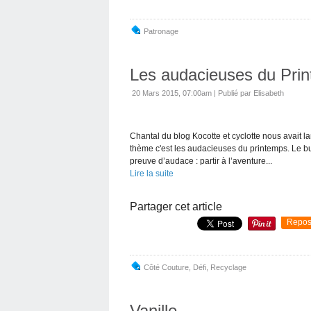
Patronage
Les audacieuses du Prin
20 Mars 2015, 07:00am
|
Publié par Elisabeth
Chantal du blog Kocotte et cyclotte nous avait l
thème c'est les audacieuses du printemps. Le but
preuve d’audace : partir à l’aventure...
Lire la suite
Partager cet article
Repos
Côté Couture
,
Défi
,
Recyclage
Vanille