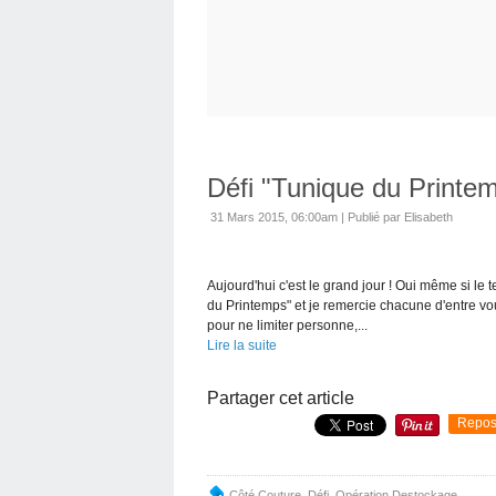
Défi "Tunique du Printe
31 Mars 2015, 06:00am
|
Publié par Elisabeth
Aujourd'hui c'est le grand jour ! Oui même si le 
du Printemps" et je remercie chacune d'entre vous
pour ne limiter personne,...
Lire la suite
Partager cet article
Repos
Côté Couture
,
Défi
,
Opération Destockage