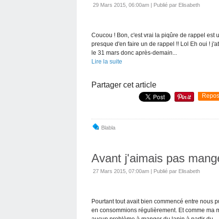
29 Mars 2015, 06:00am
|
Publié par Elisabeth
Coucou ! Bon, c'est vrai la piqûre de rappel est u
presque d'en faire un de rappel !! Lol Eh oui ! j
le 31 mars donc après-demain...
Lire la suite
Partager cet article
Repos
Blabla
Avant j'aimais pas manger 
27 Mars 2015, 07:00am
|
Publié par Elisabeth
Pourtant tout avait bien commencé entre nous p
en consommions régulièrement. Et comme ma mère
aucun problème à manger du lapin à partir du...