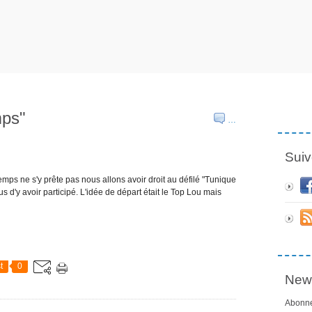
mps"
…
Suiv
temps ne s'y prête pas nous allons avoir droit au défilé "Tunique
 d'y avoir participé. L'idée de départ était le Top Lou mais
t
0
News
Abonne