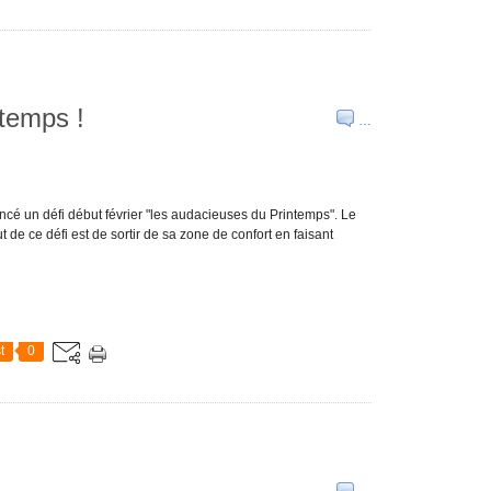
temps !
…
ancé un défi début février "les audacieuses du Printemps". Le
 de ce défi est de sortir de sa zone de confort en faisant
t
0