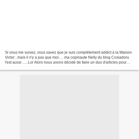
Si vous me suivez, vous savez que je suis complètement addict à la Maison
Victor , mais il n'y a pas que moi..... ma copinaute Nelly du blog Cosiadoru
l'est aussi ......Lol Alors nous avons décidé de faire un duo d'articles pour
vous révéler chacune nos...