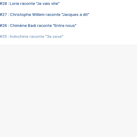
28 : Lorie raconte "Je vais vite"
#27 : Christophe Willem raconte "Jacques a dit"
#26 : Chimène Badi raconte "Entre nous"
#25 : Indochine raconte "3e sexe"
#24 : Zaho raconte "C'est chelou"
#23 : Patrick Bruel raconte "Au café des délices"
#22 : Kyo raconte "Le chemin"
#21 : Nolwenn Leroy raconte "Cassé"
#20 : Patrick Hernandez raconte "Born to be alive"
#19 : Lorie raconte "Près de moi"
#18 : Michael Jones raconte "A nos actes manqués" (avec Jean-Jacque
#17 : Khaled raconte "Aïcha"
#16 : Corneille raconte "Parce qu'on vient de loin"