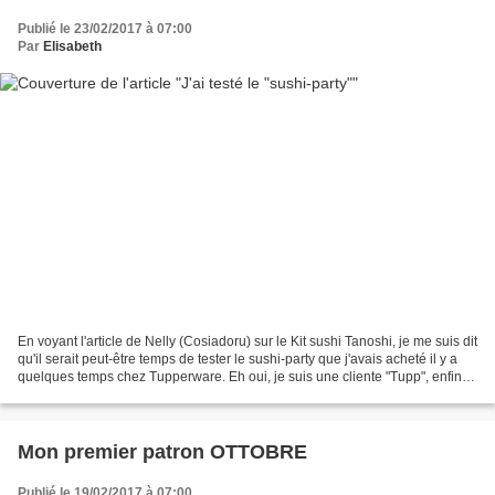
Publié le 23/02/2017 à 07:00
Par
Elisabeth
En voyant l'article de Nelly (Cosiadoru) sur le Kit sushi Tanoshi, je me suis dit
qu'il serait peut-être temps de tester le sushi-party que j'avais acheté il y a
quelques temps chez Tupperware. Eh oui, je suis une cliente "Tupp", enfin
quand mon budget...
Mon premier patron OTTOBRE
Publié le 19/02/2017 à 07:00