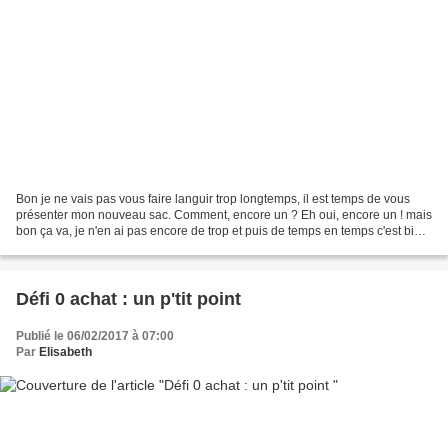
Bon je ne vais pas vous faire languir trop longtemps, il est temps de vous
présenter mon nouveau sac. Comment, encore un ? Eh oui, encore un ! mais
bon ça va, je n'en ai pas encore de trop et puis de temps en temps c'est bien
d'en changer ..... Par contre...
Défi 0 achat : un p'tit point
Publié le 06/02/2017 à 07:00
Par
Elisabeth