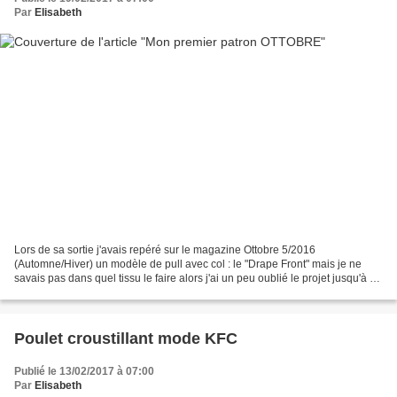
Par
Elisabeth
Lors de sa sortie j'avais repéré sur le magazine Ottobre 5/2016
(Automne/Hiver) un modèle de pull avec col : le "Drape Front" mais je ne
savais pas dans quel tissu le faire alors j'ai un peu oublié le projet jusqu'à ce
que Mavacre me remette cette petite...
Poulet croustillant mode KFC
Publié le 13/02/2017 à 07:00
Par
Elisabeth