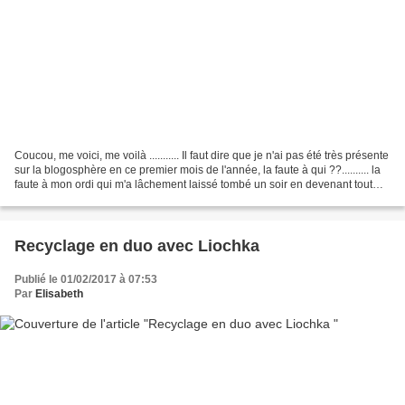
Coucou, me voici, me voilà ........... Il faut dire que je n'ai pas été très présente
sur la blogosphère en ce premier mois de l'année, la faute à qui ??.......... la
faute à mon ordi qui m'a lâchement laissé tombé un soir en devenant tout
noir ! Du coup...
Recyclage en duo avec Liochka
Publié le 01/02/2017 à 07:53
Par
Elisabeth