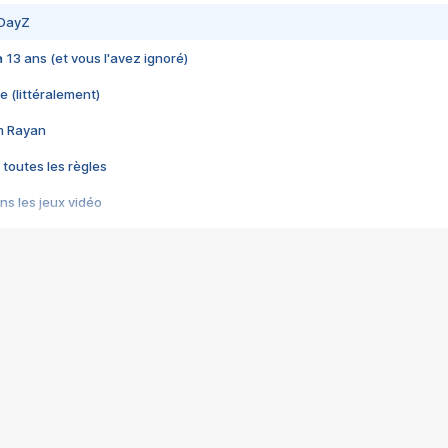
 DayZ
 a 13 ans (et vous l'avez ignoré)
e (littéralement)
im Rayan
 toutes les règles
s les jeux vidéo
us choquant de Rockstar ? - Le scandale BULLY
e plus moche de Steam
du RÊVE tourne au CAUCHEMAR
pendant 8 heures
it… à tort
umiliés par un jeu vidéo