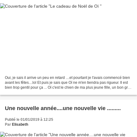
Oui, je sais il arrive un peu en retard ....et pourtant je l'avais commencé bien
avant les fêtes....lol Et puis je sais que Oï ne m'en tiendra pas rigueur. Il est
bien trop gentil pour ça ... Oï c'est le chien de ma plus jeune fille, un bon gros
toutou...
Une nouvelle année....une nouvelle vie .........
Publié le 01/01/2019 à 12:25
Par
Elisabeth