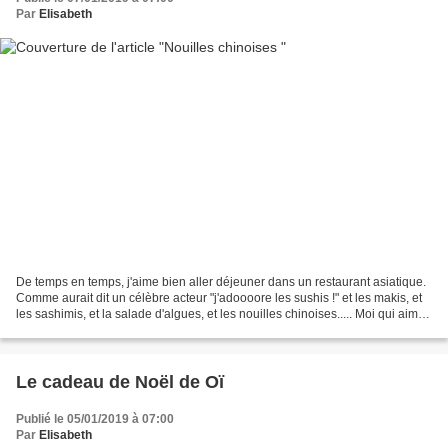
Par
Elisabeth
De temps en temps, j'aime bien aller déjeuner dans un restaurant asiatique.
Comme aurait dit un célèbre acteur "j'adoooore les sushis !" et les makis, et
les sashimis, et la salade d'algues, et les nouilles chinoises..... Moi qui aime
beaucoup les pâtes...
Le cadeau de Noël de Oï
Publié le 05/01/2019 à 07:00
Par
Elisabeth