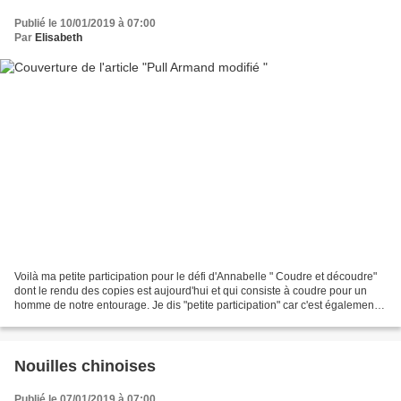
Publié le 10/01/2019 à 07:00
Par
Elisabeth
Voilà ma petite participation pour le défi d'Annabelle " Coudre et découdre"
dont le rendu des copies est aujourd'hui et qui consiste à coudre pour un
homme de notre entourage. Je dis "petite participation" car c'est également
un recyclage et je me suis...
Nouilles chinoises
Publié le 07/01/2019 à 07:00