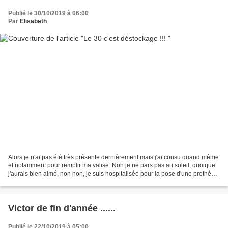
Publié le 30/10/2019 à 06:00
Par
Elisabeth
Alors je n'ai pas été très présente dernièrement mais j'ai cousu quand même
et notamment pour remplir ma valise. Non je ne pars pas au soleil, quoique
j'aurais bien aimé, non non, je suis hospitalisée pour la pose d'une prothèse
totale du genou droit....
Victor de fin d'année ......
Publié le 22/10/2019 à 05:00