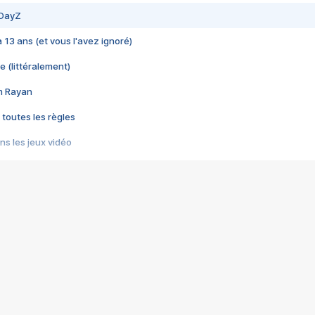
 DayZ
 a 13 ans (et vous l'avez ignoré)
e (littéralement)
im Rayan
 toutes les règles
s les jeux vidéo
us choquant de Rockstar ? - Le scandale BULLY
e plus moche de Steam
du RÊVE tourne au CAUCHEMAR
pendant 8 heures
it… à tort
umiliés par un jeu vidéo