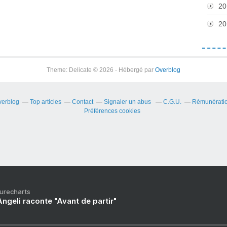
20
20
Theme: Delicate © 2026 - Hébergé par
Overblog
verblog
Top articles
Contact
Signaler un abus
C.G.U.
Rémunération
Préférences cookies
Purecharts
ngeli raconte "Avant de partir"