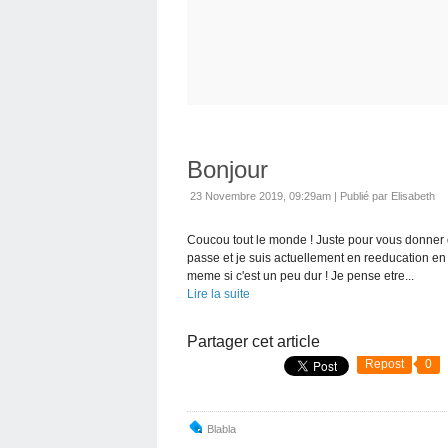
Bonjour
23 Novembre 2019, 09:29am
|
Publié par Elisabeth
Coucou tout le monde ! Juste pour vous donner q
passe et je suis actuellement en reeducation en
meme si c'est un peu dur ! Je pense etre...
Lire la suite
Partager cet article
Repost
0
Blabla