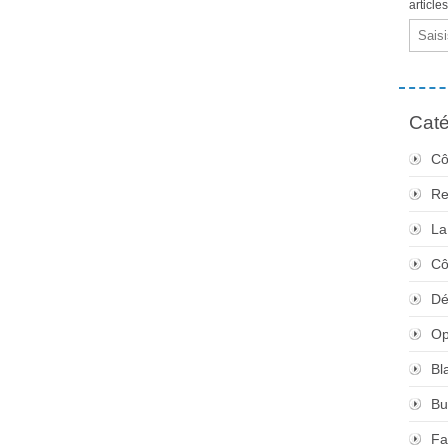
article
Email
Caté
Cô
Re
La
Cô
Dé
Op
Bl
Bu
Fa