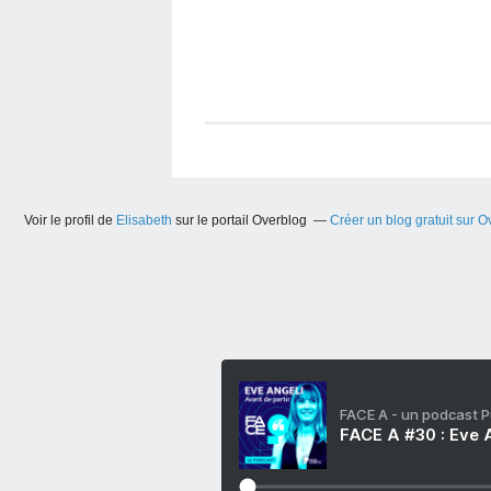
Voir le profil de
Elisabeth
sur le portail Overblog
Créer un blog gratuit sur O
FACE A - un podcast 
FACE A #30 : Eve A