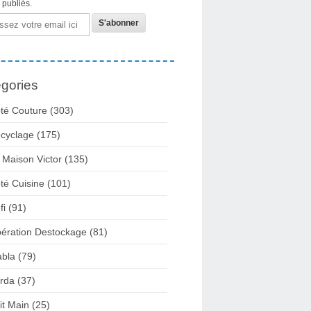
s publiés.
gories
té Couture
(303)
cyclage
(175)
 Maison Victor
(135)
té Cuisine
(101)
fi
(91)
ération Destockage
(81)
abla
(79)
rda
(37)
it Main
(25)