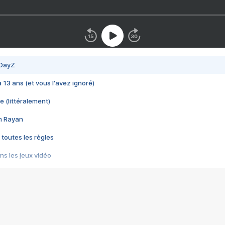
 DayZ
 a 13 ans (et vous l'avez ignoré)
e (littéralement)
im Rayan
 toutes les règles
s les jeux vidéo
us choquant de Rockstar ? - Le scandale BULLY
e plus moche de Steam
du RÊVE tourne au CAUCHEMAR