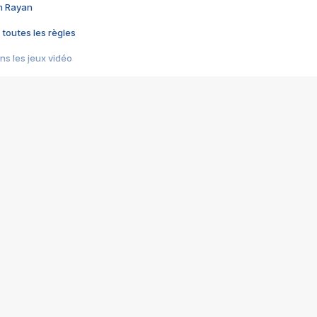
im Rayan
 toutes les règles
s les jeux vidéo
us choquant de Rockstar ? - Le scandale BULLY
e plus moche de Steam
du RÊVE tourne au CAUCHEMAR
pendant 8 heures
it… à tort
umiliés par un jeu vidéo
ire - Final Fantasy 8
ti un empire - Age of Empires
story DOFUS
tard, il crée l'un des pires jeux de tous les temps, MindsEye.