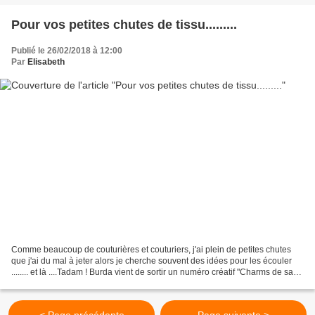
Pour vos petites chutes de tissu.........
Publié le 26/02/2018 à 12:00
Par
Elisabeth
Comme beaucoup de couturières et couturiers, j'ai plein de petites chutes
que j'ai du mal à jeter alors je cherche souvent des idées pour les écouler
........ et là ....Tadam ! Burda vient de sortir un numéro créatif "Charms de sac"
! Je l'ai feuilleté...