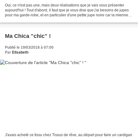
Oui, ce n'est pas une, mais deux réalisations que je vais vous présenter
aujourd'hui ! Tout d'abord, il faut que je vous dise que j'ai besoins de jupes
pour ma garde-robe, et en particulier d'une petite jupe noire car la mienne
commence à fatiguer un...
Ma Chica "chic" !
Publié le 19/03/2018 à 07:00
Par
Elisabeth
J'avais acheté ce tissu chez Tissus de rêve, au départ pour faire un cardigan