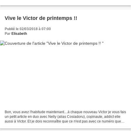
tissu genre Alcantara et que...
Vive le Victor de printemps !!
Publié le 02/03/2018 à 07:00
Par
Elisabeth
Bon, vous avez l'habitude maintenant....à chaque nouveau Victor je vous fais
un petit article en duo avec Nelly (alias Cosiadoru), copinaute, addict elle
aussi à Victor. Et je dois reconnaître que ce n'est pas avec ce numéro que
mon addiction va s'arrêter...