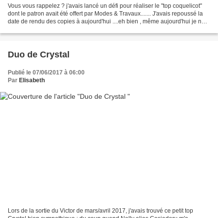
Vous vous rappelez ? j'avais lancé un défi pour réaliser le "top coquelicot"
dont le patron avait été offert par Modes & Travaux....... J'avais repoussé la
date de rendu des copies à aujourd'hui ....eh bien , même aujourd'hui je ne
suis pas prête !!!!...
Duo de Crystal
Publié le 07/06/2017 à 06:00
Par
Elisabeth
Lors de la sortie du Victor de mars/avril 2017, j'avais trouvé ce petit top