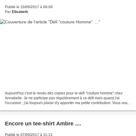
Publié le 10/09/2017 à 06:00
Par
Elisabeth
Aujourd'hui c'est le rendu des copies pour le défi "couture homme" chez
Annabelle. Je ne participe pas régulièrement à ce défi mais quand j'ai
l'occasion , j'ai toujours plaisir d'y apporter ma petite contribution. Vous vous
rappelez peut-être le tee-shirt...
Encore un tee-shirt Ambre ....
Publié le 07/09/2017 à 11:13