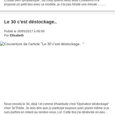
Crystal bien sympathique ; du coup quand Nelly alias Cosiadoru m'a
proposé un petit duo avec ce modèle, je n'ai pas hésité une minute .......
Nous n'avons pas été les seules à...
Le 30 c'est déstockage..
Publié le 30/05/2017 à 06:00
Par
Elisabeth
Nous revoilà le 30, déjà ! et comme d'habitude c'est "Opération déstockage"
chez Ta'Thilde. Je dois dire que j'y participe toujours avec plaisir même si je
suis parfois en retard au rendez-vous, Lol. Cette fois j'ai déstocké un peu