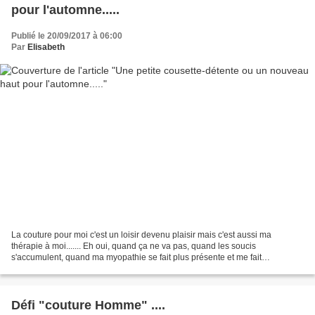
pour l'automne.....
Publié le 20/09/2017 à 06:00
Par
Elisabeth
La couture pour moi c'est un loisir devenu plaisir mais c'est aussi ma
thérapie à moi....... Eh oui, quand ça ne va pas, quand les soucis
s'accumulent, quand ma myopathie se fait plus présente et me fait
souffrir.........il me suffit de faire une petite...
Défi "couture Homme" ....