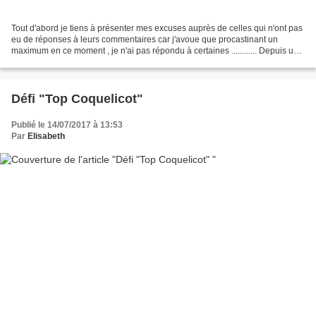
Tout d'abord je tiens à présenter mes excuses auprès de celles qui n'ont pas
eu de réponses à leurs commentaires car j'avoue que procastinant un
maximum en ce moment , je n'ai pas répondu à certaines ............ Depuis un
certain temps maintenant je...
Défi "Top Coquelicot"
Publié le 14/07/2017 à 13:53
Par
Elisabeth