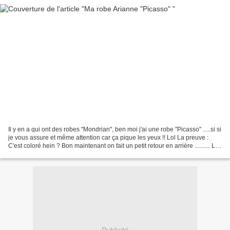
Il y en a qui ont des robes "Mondrian", ben moi j'ai une robe "Picasso" .....si si
je vous assure et même attention car ça pique les yeux !! Lol La preuve :
C'est coloré hein ? Bon maintenant on fait un petit retour en arrière .......... Le
patron utilisé...