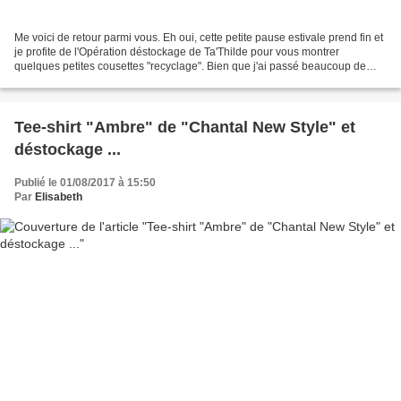
Me voici de retour parmi vous. Eh oui, cette petite pause estivale prend fin et
je profite de l'Opération déstockage de Ta'Thilde pour vous montrer
quelques petites cousettes "recyclage". Bien que j'ai passé beaucoup de
temps à me reposer, j'ai cousu...
Tee-shirt "Ambre" de "Chantal New Style" et
déstockage ...
Publié le 01/08/2017 à 15:50
Par
Elisabeth