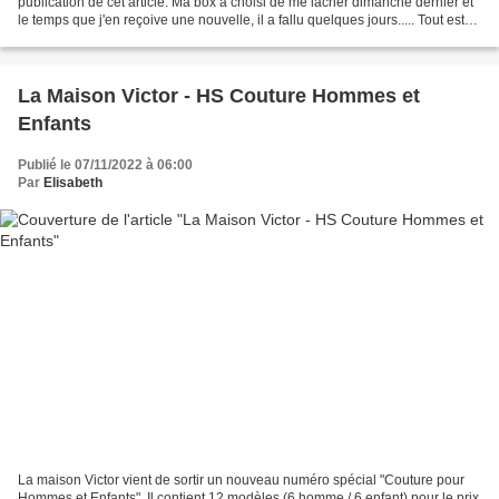
publication de cet article. Ma box a choisi de me lâcher dimanche dernier et
le temps que j'en reçoive une nouvelle, il a fallu quelques jours..... Tout est
désormais rentré dans l'ordre,...
La Maison Victor - HS Couture Hommes et
Enfants
Publié le 07/11/2022 à 06:00
Par
Elisabeth
La maison Victor vient de sortir un nouveau numéro spécial "Couture pour
Hommes et Enfants". Il contient 12 modèles (6 homme / 6 enfant) pour le prix