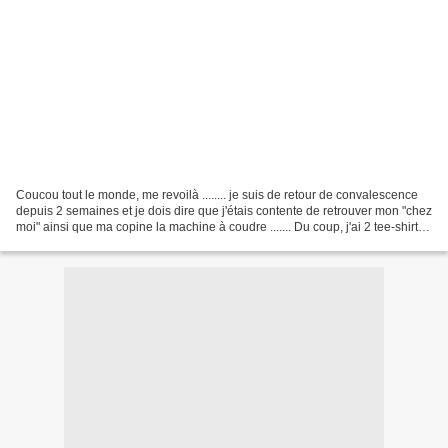
Coucou tout le monde, me revoilà ........ je suis de retour de convalescence
depuis 2 semaines et je dois dire que j'étais contente de retrouver mon "chez
moi" ainsi que ma copine la machine à coudre ....... Du coup, j'ai 2 tee-shirts
à vous présenter...