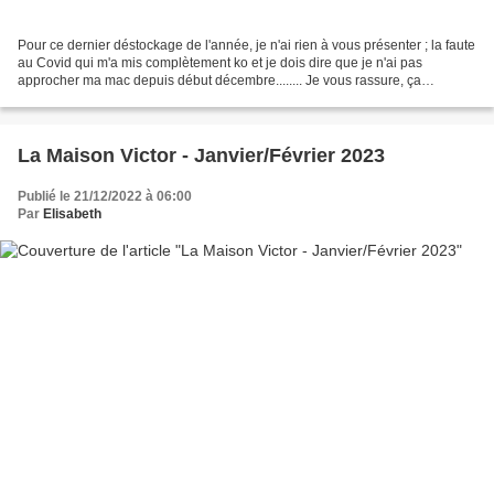
Pour ce dernier déstockage de l'année, je n'ai rien à vous présenter ; la faute
au Covid qui m'a mis complètement ko et je dois dire que je n'ai pas
approcher ma mac depuis début décembre........ Je vous rassure, ça
commence à aller mieux et j'espère...
La Maison Victor - Janvier/Février 2023
Publié le 21/12/2022 à 06:00
Par
Elisabeth