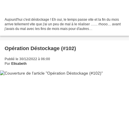
Aujourd'hui c'est déstockage ! Eh oui, le temps passe vite et la fin du mois
arrive tellement vite que j'ai un peu de mal à le réaliser ........ rhooo.... avant
j'avais du mal avec les fins de mois mais pour d'autres
raisons...Lol.....maintenant j'ai...
Opération Déstockage (#102)
Publié le 30/12/2022 à 06:00
Par
Elisabeth